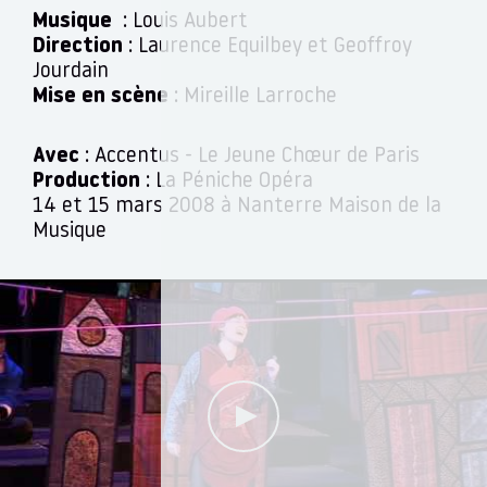
Musique
: Louis Aubert
Direction
: Laurence Equilbey et Geoffroy
Jourdain
Mise en scène
: Mireille Larroche
Avec
: Accentus - Le Jeune Chœur de Paris
Production
: La Péniche Opéra
14 et 15 mars 2008 à Nanterre Maison de la
Musique