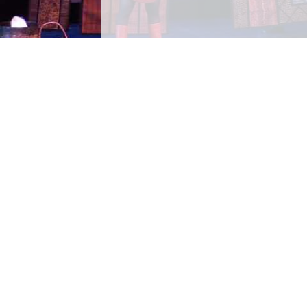
LA FORÊT BLEU - LA PÉNICHE OPÉRA (2008)
PÉNICHE OPÉRA THÉÂTRE