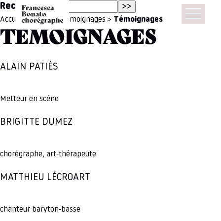
Rechercher :
Accueil
>
accueil
>
Témoignages
>
Témoignages
TÉMOIGNAGES
ALAIN PATIÈS
Metteur en scène
BRIGITTE DUMEZ
chorégraphe, art-thérapeute
MATTHIEU LÉCROART
chanteur baryton-basse